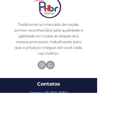
Tradicional no mercado de saúde,
somos reconhecidos pela qualidade e
agilidade em todas as etapas dos
nossos processos, trabalhando para
que o produto chegue até você cada
vez melhor.
Contatos
Vendas:
(11) 3101-8750
Whatsapp 24h: (11) 94595-7319
Suporte: (11) 3873-0999
E-mail: comercial@phbr.com.br
Endereço: Rua Cardoso de Almeida, 1727, Sumaré
CEP: 01251-001
São Paulo / SP