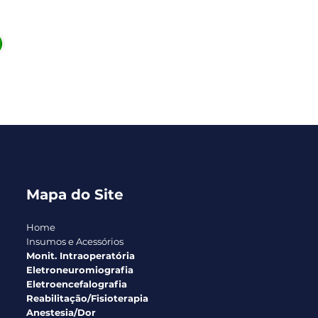
Mapa do Site
Home
Insumos e Acessórios
Monit. Intraoperatória
Eletroneuromiografia
Eletroencefalografia
Reabilitação/Fisioterapia
Anestesia/Dor