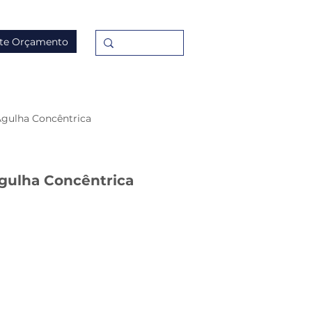
ite Orçamento
Agulha Concêntrica
gulha Concêntrica